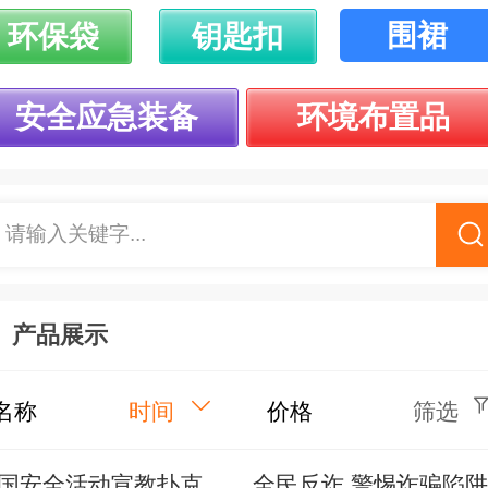
围裙
环保袋
钥匙扣
安全应急装备
环境布置品
请输入关键字...
产品展示
名称
时间
价格
筛选
国安全活动宣教扑克
全民反诈 警惕诈骗陷