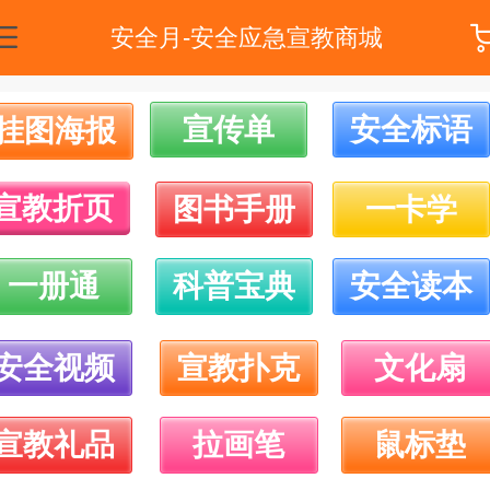
安全月-安全应急宣教商城
宣传单
安全标语
挂图海报
宣教折页
图书手册
一卡学
一册通
科普宝典
安全读本
安全视频
宣教扑克
文化扇
宣教礼品
拉画笔
鼠标垫