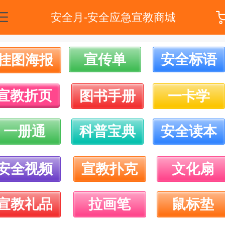
安全月-安全应急宣教商城
宣传单
安全标语
挂图海报
宣教折页
图书手册
一卡学
一册通
科普宝典
安全读本
安全视频
宣教扑克
文化扇
宣教礼品
拉画笔
鼠标垫